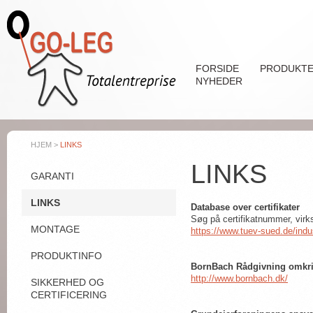
Gå til hovedindhold
FORSIDE
PRODUKT
NYHEDER
HJEM
>
LINKS
LINKS
GARANTI
LINKS
Database over certifikater
Søg på certifikatnummer, virk
MONTAGE
https://www.tuev-sued.de/ind
PRODUKTINFO
BornBach Rådgivning omkri
http://www.bornbach.dk/
SIKKERHED OG
CERTIFICERING