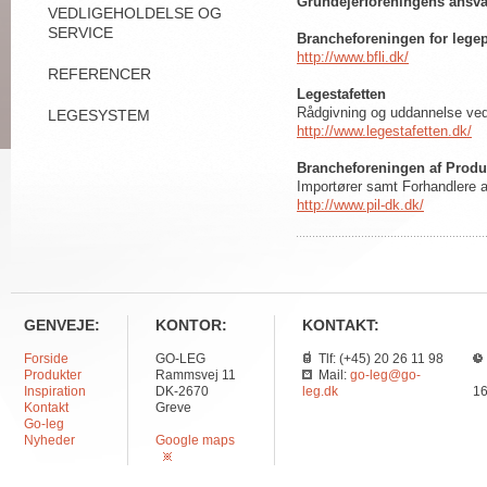
Grundejerforeningens ansvar
VEDLIGEHOLDELSE OG
SERVICE
Brancheforeningen for lege
http://www.bfli.dk/
REFERENCER
Legestafetten
Rådgivning og uddannelse ved
LEGESYSTEM
http://www.legestafetten.dk/
Brancheforeningen af Produ
Importører samt Forhandlere 
http://www.pil-dk.dk/
GENVEJE:
KONTOR:
KONTAKT:
Forside
GO-LEG
Tlf: (+45) 20 26 11 98
Produkter
Rammsvej 11
Mail:
go-leg@go-
Inspiration
DK-2670
leg.dk
16
Kontakt
Greve
Go-leg
Nyheder
Google maps