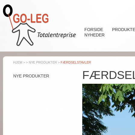
Gå til hovedindhold
FORSIDE
PRODUKT
NYHEDER
HJEM
>
>
NYE PRODUKTER
>
FÆRDSELSTAVLER
FÆRDSE
NYE PRODUKTER